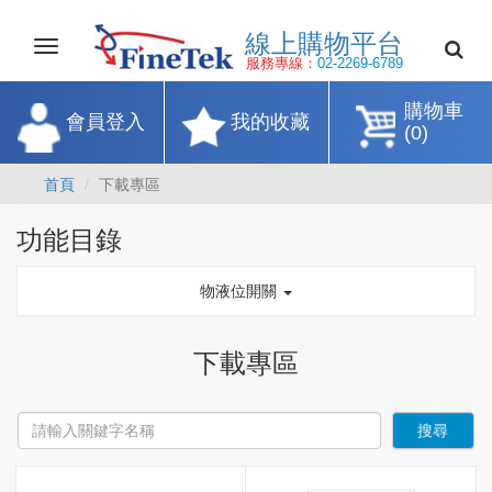
線上購物平
Toggle
navigation
服務專線：
02-2269-67
購物車
會員登入
我的收藏
(0)
首頁
下載專區
功能目錄
物液位開關
下載專區
搜尋