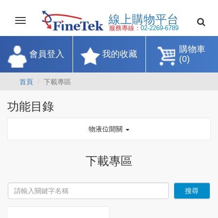
線上購物平
Toggle
navigation
服務專線：
02-2269-67
購物車
會員登入
我的收藏
(0)
首頁
下載專區
功能目錄
物液位開關
下載專區
搜尋