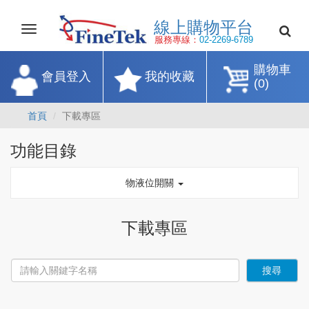
線上購物平
Toggle
navigation
服務專線：
02-2269-67
購物車
會員登入
我的收藏
(0)
首頁
下載專區
功能目錄
物液位開關
下載專區
搜尋