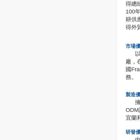
得總
100
耕供
得外
市場優
以台
廠，
國Fr
務。
製造
擁有
OD
宜蘭
研發
由台