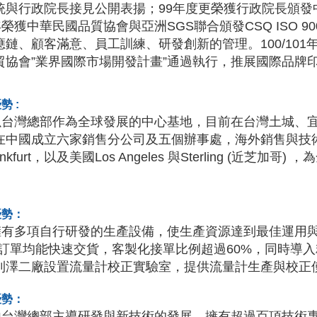
統與行政院長接見公開表揚；99年度更榮獲行政院長頒發
年榮獲中華民國品質協會與亞洲SGS聯合頒發CSQ ISO 9
應鏈、顧客滿意、員工訓練、研發創新的管理。100/101年
貿協會”業界國際市場開發計畫”通過執行，推展國際品牌
勢 :
灣總部作為全球發展的中心基地，目前在台灣土城、宜
在中國成立六家銷售分公司及五個辦事處，海外銷售與技
ankfurt，以及美國Los Angeles 與Sterling (近
優勢：
多項自行研發的生產設備，使生產資源達到最佳運用與
M訂單均能快速交貨，客製化接單比例超過60%，同時導
利澤二廠設置流量計校正實驗室，提供流量計生產與校正
優勢：
灣總部主導研發與新技術的發展，擁有超過百項技術專