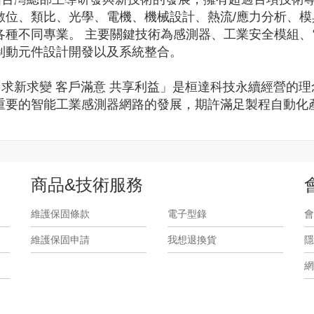
數位、類比、光學、電機、機械設計、熱流/應力分析、
各種不同專業。 主要關鍵技術為感測器、工業安全模組
制動元件設計開發以及系統整合。
新求變 客戶滿意 共享利益」是桓達科技永續經營的理念
重要的智能工業感測器網路的發展，期許滿足製程自動化
商品&技術服務
維護保固條款
電子型錄
會
維護保固申請
我想退換貨
隱
網