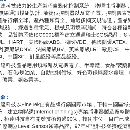
科技致力於生產製程自動化控制系統，物理性感測器，
/無線通訊模組設計, 液物位控制器以及電子電力控制儀表
產品行銷全球。產品種類齊全、通過多國安規認證，產品皆
準設計，經過各種電氣、機械及環境等測試，符合各種複
求。品質體系依ISO9001標準建立通過瑞士SGS認證；
UL、HART、美國船級ABS、德國VDE、德國防爆ATEX
、丹麥船級DNV、法國船級BV、英國船級LR、歐規CE、
PSI、中國3C、計量認證等產品認證。
科技產品應用領域遍及電機電子、半導體、食品/製藥
業、石化/煉油業、自動控制領域、綠色環保與廢水處理、H
、礦業、鋼鐵業等。
形象：
技以FineTek自有品牌行銷國際市場，下轄中國區域品牌Fine
，建立物聯網(Internet of Things)專業感測器製
M，桓達科技自有開發技術超過90%，技術本位，目前已
子感測器Level Sensor領導品牌。97年桓達科技榮