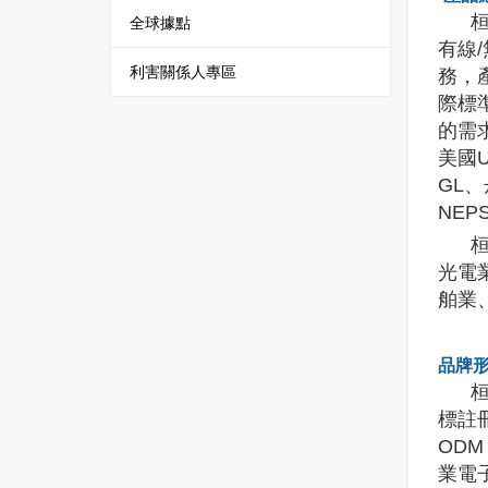
桓達
全球據點
有線
利害關係人專區
務，
際標
的需
美國
GL
NE
桓達
光電
舶業
品牌
桓達科
標註冊
OD
業電