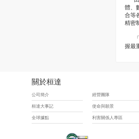
體、
合等
精密
「求
握最
關於桓達
公司簡介
經營團隊
桓達大事記
使命與願景
全球據點
利害關係人專區