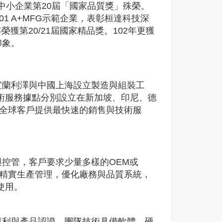
中小企業第20屆「國家品質獎」殊榮。
001 A+MFG示範企業，表彰桓達科技深
榮獲第20/21屆國家精品獎。102年更獲
印象。
蘭利澤與中國上海設立製造與組裝工
術服務據點分別設立在新加坡、印尼、德
芝加哥) ，為全球客戶提供最快速的銷售與技術服
控管，客戶要求少量多樣的OEM或
入精實生產管理，優化廠務與品質系統，
使用。
利與產品認證。團隊技術具備軟體、硬