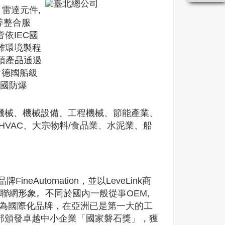
雷達元件,
等整合服
依IEC國
雜環境製程
多項產品通過
、德國船級
中國防爆
機械、機械設備、工程機械、節能產業、
VAC、大宗物料/食品業、水泥業、船
Automation，並以LeveLink商
造廠整體聯網形象。不同於國內一般從事OEM,
成為國際化品牌，在亞洲已是第一大的工
獲經濟部頒發卓越中小企業「國家磐石獎」，獲