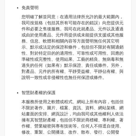
免責聲明
您明確了解並同意：在適用法律所允許的最大範圍內，
我司按規格（包括其所有可能存在的錯誤）向您提供元
件和必要之售後服務。我司在此就產品、元件以及通過
或由於使用產品、元件而提供或未能提供支援或其他服
務、信息、軟體和相關內容等方面聲明無任何其它明
示、默示或法定的保證和條件，包括但不限於有關適銷
性、對於特定目的的適用性、可靠性或可用性、回應的
準確性或完整性、使用結果、工藝的精良、無病毒和無
過失的任何（如果有）默示保證、責任或條件。另外，
對產品、元件的所有權、平靜受益權、平靜佔有權、與
說明一致性或非侵權性也無任何保證或條件。
智慧財產權的保護
本服務所使用之軟體或程式、網站上所有內容，包括但
不限於著作、圖片、檔案、資訊、資料、網站架構、網
站畫面的安排、網頁設計，均由我司或其他權利人依法
擁有其智慧財產權，包括但不限於商標權、專利權、著
作權、營業秘密與專有技術等。任何人不得逕自使用、
修改、重製、公開播送、改作、散布、發行、公開發