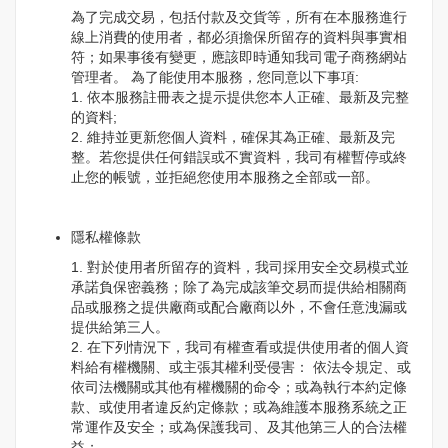
為了完成交易，包括付款及交貨等，所有在本服務進行
線上消費的使用者，都必須擔保所留存的資料與事實相
符；如果事後有變更，應該即時通知我司電子商務網站
管理者。 為了能使用本服務，您同意以下事項:
1. 依本服務註冊表之提示提供您本人正確、最新及完整
的資料;
2. 維持並更新您個人資料，確保其為正確、最新及完
整。若您提供任何錯誤或不實資料，我司有權暫停或終
止您的帳號，並拒絕您使用本服務之全部或一部。
隱私權條款
1. 對於使用者所留存的資料，我司採用安全交易模式並
承諾負保密義務；除了為完成該筆交易而提供給相關商
品或服務之提供廠商或配合廠商以外，不會任意洩漏或
提供給第三人。
2. 在下列情況下，我司有權查看或提供使用者的個人資
料給有權機關、或主張其權利受侵害： 依法令規定、或
依司法機關或其他有權機關的命令；或為執行本約定條
款、或使用者違反約定條款；或為維護本服務系統之正
常運作及安全；或為保護我司、及其他第三人的合法權
益；