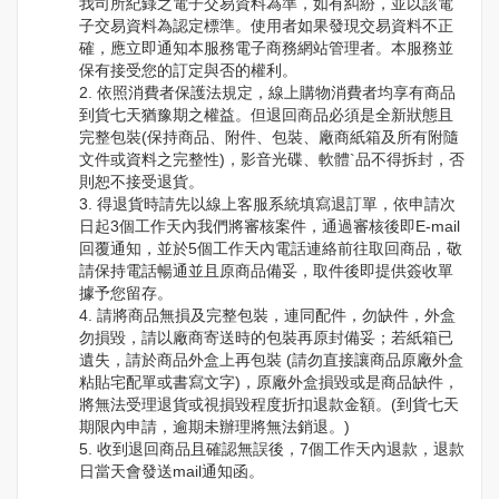
我司所紀錄之電子交易資料為準，如有糾紛，並以該電
子交易資料為認定標準。使用者如果發現交易資料不正
確，應立即通知本服務電子商務網站管理者。本服務並
保有接受您的訂定與否的權利。
2. 依照消費者保護法規定，線上購物消費者均享有商品
到貨七天猶豫期之權益。但退回商品必須是全新狀態且
完整包裝(保持商品、附件、包裝、廠商紙箱及所有附隨
文件或資料之完整性)，影音光碟、軟體`品不得拆封，否
則恕不接受退貨。
3. 得退貨時請先以線上客服系統填寫退訂單，依申請次
日起3個工作天內我們將審核案件，通過審核後即E-mail
回覆通知，並於5個工作天內電話連絡前往取回商品，敬
請保持電話暢通並且原商品備妥，取件後即提供簽收單
據予您留存。
4. 請將商品無損及完整包裝，連同配件，勿缺件，外盒
勿損毀，請以廠商寄送時的包裝再原封備妥；若紙箱已
遺失，請於商品外盒上再包裝 (請勿直接讓商品原廠外盒
粘貼宅配單或書寫文字)，原廠外盒損毀或是商品缺件，
將無法受理退貨或視損毀程度折扣退款金額。(到貨七天
期限內申請，逾期未辦理將無法銷退。)
5. 收到退回商品且確認無誤後，7個工作天內退款，退款
日當天會發送mail通知函。