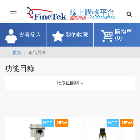
線上購物平
Toggle
navigation
服務專線：
02-2269-67
購物車
會員登入
我的收藏
(0)
首頁
產品選擇
功能目錄
物液位開關
HOT
NEW
HOT
NEW