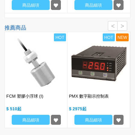
商品細項
商品細項
推薦商品
W
HOT
HOT
NEW
FCM 塑膠小浮球 (I)
PMX 數字顯示控制表
$ 510
$ 2975
$
商品細項
商品細項