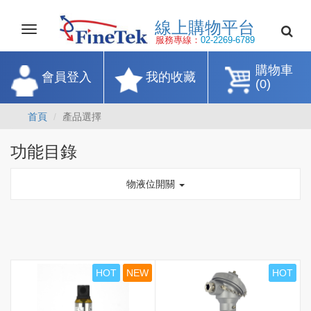
線上購物平
Toggle
navigation
服務專線：
02-2269-67
購物車
會員登入
我的收藏
(0)
首頁
產品選擇
功能目錄
物液位開關
HOT
NEW
HOT