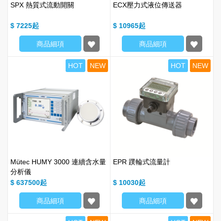
SPX 熱質式流動開關
ECX壓力式液位傳送器
$ 7225
$ 10965
商品細項
商品細項
HOT
NEW
HOT
NEW
Mütec HUMY 3000 連續含水量
EPR 蹼輪式流量計
分析儀
$ 637500
$ 10030
商品細項
商品細項