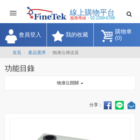
線上購物平
Toggle
navigation
服務專線：
02-2269-67
購物車
會員登入
我的收藏
(0)
首頁
產品選擇
物液位傳送器
功能目錄
物液位開關
分享：