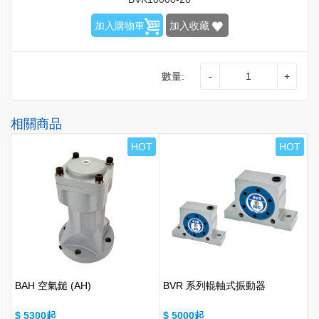
加入購物車
加入收藏
數量:
-
+
相關商品
T
HOT
HOT
BAH 空氣鎚 (AH)
BVR 系列輥軸式振動器
型
$ 5300
$ 5000
$