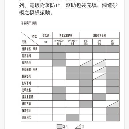
列、電鍍附著防止、幫助包裝充填、鑄造砂
模之模板振動。