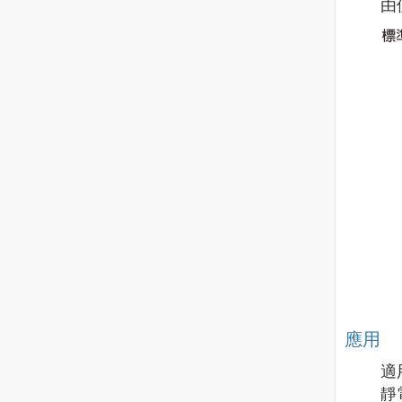
由
應用
適
靜