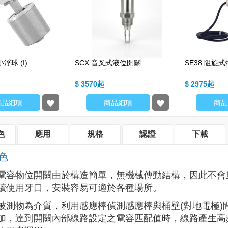
浮球 (I)
SCX 音叉式液位開關
SE38 阻旋
$ 3570
$ 2975
商品細項
商品細項
商品
色
應用
規格
認證
下載
色
電容物位開關由於構造簡單，無機械傳動結構，因此不會
續使用牙口，安裝容易可適於各種場所。
被測物為介質，利用感應棒偵測感應棒與桶壁(對地電極
加，達到開關內部線路設定之電容匹配值時，線路產生高