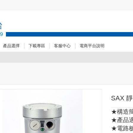
台
89
產品選擇
下載專區
客服中心
電商平台說明
SAX
★構造
★產品
★電路