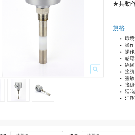
★具動
規格
環境
操作
操作壓
感應
絕緣
接續規
靈敏
接線
延時設
消耗