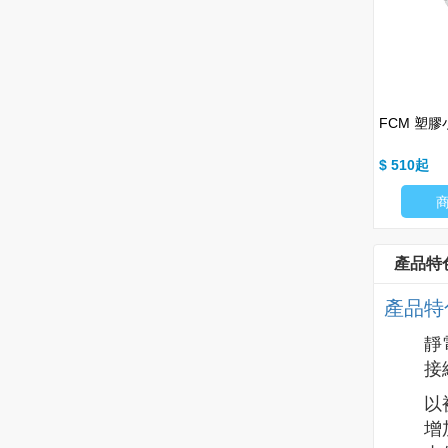
振棒式物液位開關
FDM 金屬小浮球 (II) (MR-船用浮
FCM 塑膠小
球開關)
$ 3995
$ 510
商品細項
商品細項
產品特
產品特
靜
接
以
增