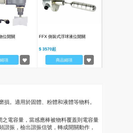
式物位開關
FFX 側裝式浮球液位開關
FAX 電纜浮球液位
$ 3570
$ 850
細項
商品細項
商品細
磨損。適用於固體、粉體和液體等物料。
)間之電容量，當感應棒被物料覆蓋則電容量
頻諧振，檢出諧振信號，轉成開關動作，