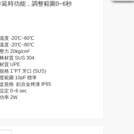
作延時功能，調整範圍0~6秒
溫度 -20℃~60℃
溫度 -20℃~80℃
力 20kg/cm²
棒材質 SUS 304
材質 UPE
格 1"PT 牙口 (SUS)
度範圍 10pF 標準
盒規格 鋁合金烤漆 IP65
定 0~6 sec
功率 2W