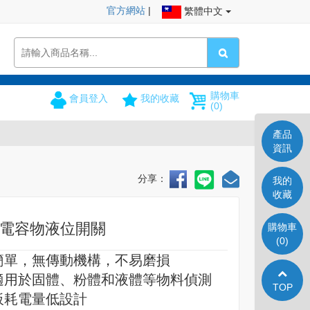
官方網站
|
繁體中文
購物車
會員登入
我的收藏
(0)
產品
資訊
分享：
我的
收藏
 靜電容物液位開關
購物車
(0)
簡單，無傳動機構，不易磨損
適用於固體、粉體和液體等物料偵測
TOP
板耗電量低設計