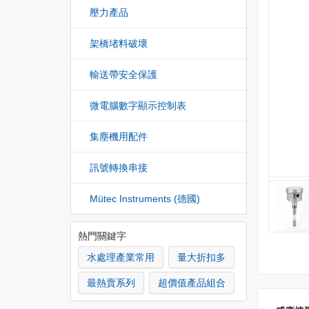
壓力產品
架橋堵料破壞
輸送帶安全保護
微電腦數字顯示控制表
集塵機用配件
訊號轉換串接
Mütec Instruments (德國)
熱門關鍵字
水處理產業常用
量大折扣多
最熱賣系列
超價值產品組合