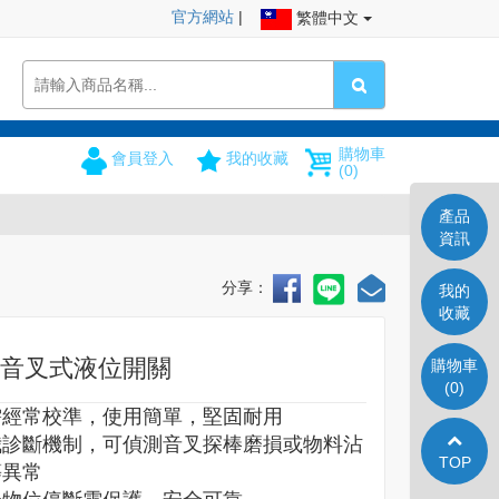
官方網站
|
繁體中文
購物車
會員登入
我的收藏
(0)
產品
資訊
分享：
我的
收藏
 大音叉式液位開關
購物車
(0)
需經常校準，使用簡單，堅固耐用
我診斷機制，可偵測音叉探棒磨損或物料沾
TOP
等異常