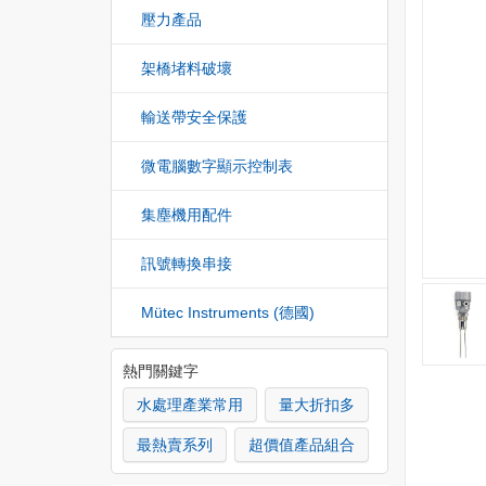
壓力產品
架橋堵料破壞
輸送帶安全保護
微電腦數字顯示控制表
集塵機用配件
訊號轉換串接
Mütec Instruments (德國)
熱門關鍵字
水處理產業常用
量大折扣多
最熱賣系列
超價值產品組合