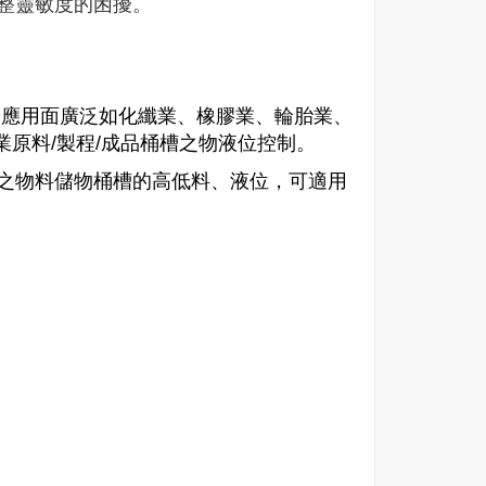
整靈敏度的困擾。
品應用面廣泛如化纖業、橡膠業、輪胎業、
業原料
/
製程
/
成品桶槽之物液位控制。
之物料儲物桶槽的高低料、液位，可適用