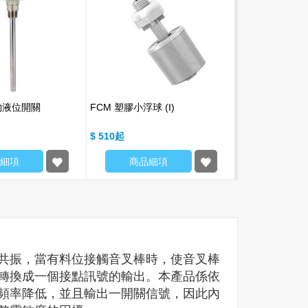
物液位開關
FCM 塑膠小浮球 (I)
FFX 側裝式浮
$ 510
$ 3570
細項
商品細項
商品細
共振，當有料位接觸音叉棒時，使音叉棒
轉換成一個接點訊號的輸出。本產品係依
頻率降低，並且輸出一開關信號，因此內