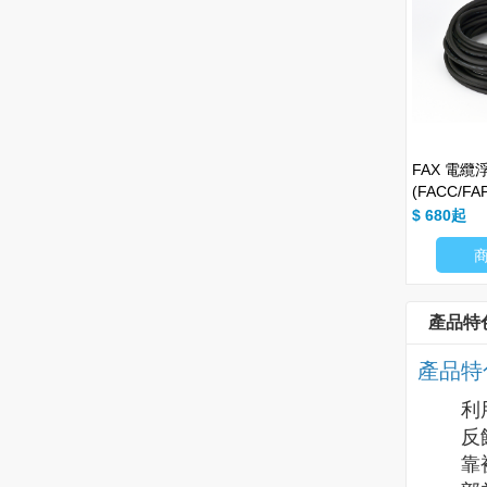
音叉式液位開關
SAX 靜電容開關 (麵粉專用)
FAX 電
(FACC/FA
$ 4675
$ 680
商品細項
商品細項
產品特
產品特
利
反
靠