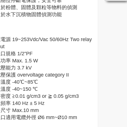
低物位停斷電保護，安全可靠
用於粉體、固體及顆粒等物料的偵測
用於水下沉積物
固體
偵測功能
源 19~253Vdc/Vac 50/60Hz Two relay
ut
口規格 1/2”PF
功率 Max. 1.5 W
壓能力 3.7 kV
保護 overvoltage category II
溫度 -40℃~85℃
溫度 -40~150
℃
度 ≧0.01 g/cm3 or ≧ 0.05 g/cm3
率 140 Hz ± 5 Hz
尺寸 Max.10 mm
口適用電纜外徑 Ø6 mm~Ø10 mm