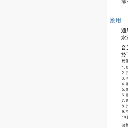
部
應用
適
水
音
於