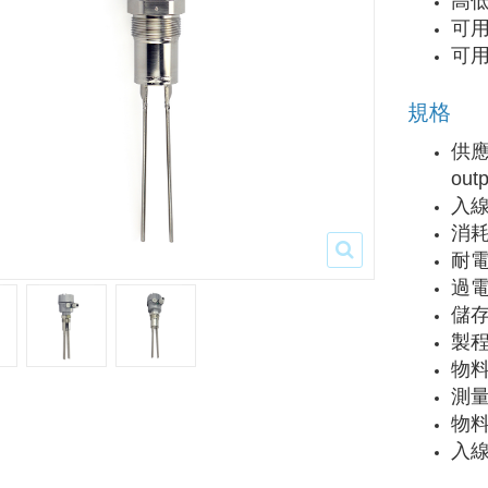
高
可
可
規格
供應電
outp
入線
消耗
耐電
過電壓
儲存
製程
物料密
測量頻
物料
入線