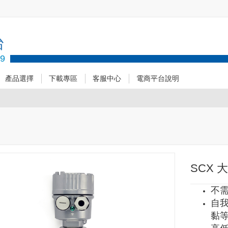
台
89
產品選擇
下載專區
客服中心
電商平台說明
SCX
不
自
黏