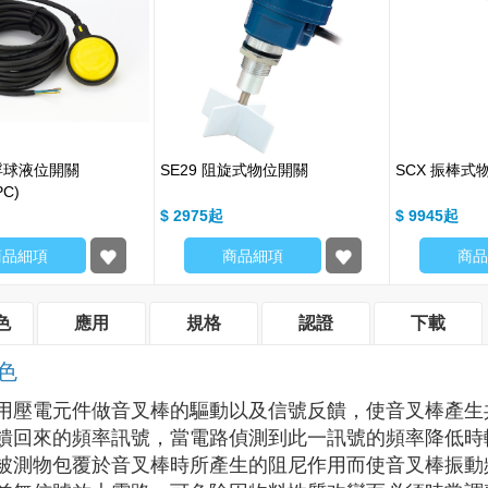
纜浮球液位開關
SE29 阻旋式物位開關
SCX 振棒式
PC)
$ 2975
$ 9945
商品細項
商品細項
商品
色
應用
規格
認證
下載
色
用壓電元件做音叉棒的驅動以及信號反饋，使音叉棒產生
饋回來的頻率訊號，當電路偵測到此一訊號的頻率降低時
被測物包覆於音叉棒時所產生的阻尼作用而使音叉棒振動