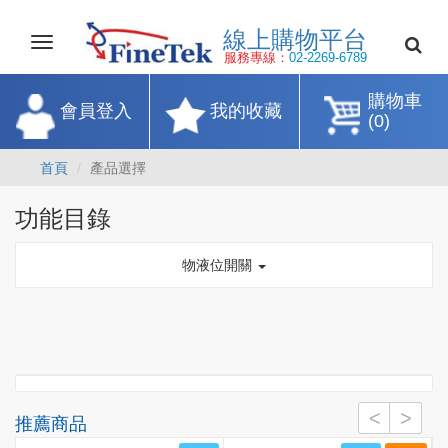
線上購物平
Toggle
navigation
服務專線：
02-2269-67
購物車
會員登入
我的收藏
(0)
首頁
產品選擇
功能目錄
物液位開關
推薦商品