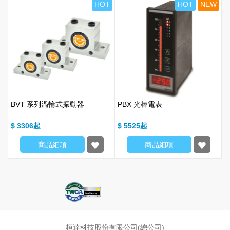
T
HOT
HOT
NEW
BVT 系列渦輪式振動器
PBX 光棒電表
S
$ 3306
$ 5525
$
商品細項
商品細項
桓達科技股份有限公司(總公司)