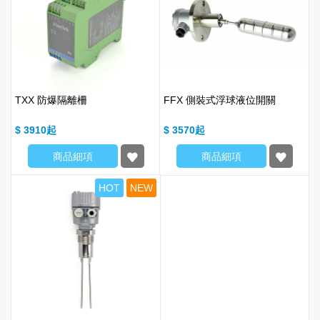
TXX 防爆隔離柵
FFX 側裝式浮球液位開關
$ 3910
$ 3570
商品細項
商品細項
HOT
NEW