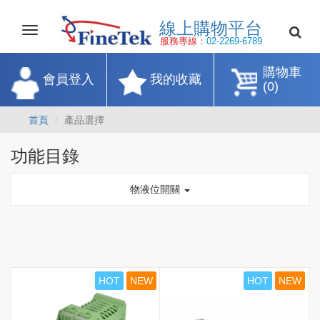
線上購物平
Toggle
navigation
服務專線：
02-2269-67
購物車
會員登入
我的收藏
(0)
首頁
產品選擇
功能目錄
物液位開關
HOT
NEW
HOT
NEW