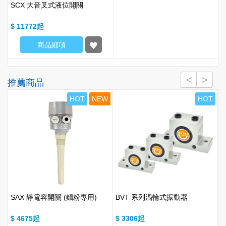
SCX 大音叉式液位開關
$ 11772
商品細項
推薦商品
W
HOT
NEW
HOT
SAX 靜電容開關 (麵粉專用)
BVT 系列渦輪式振動器
$ 4675
$ 3306
$