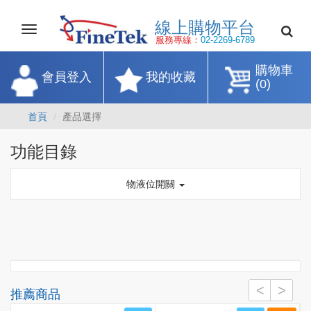
線上購物平
Toggle
navigation
服務專線：
02-2269-67
購物車
會員登入
我的收藏
(0)
首頁
產品選擇
功能目錄
物液位開關
推薦商品