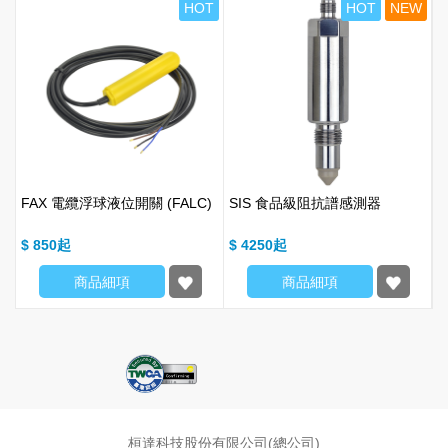
T
HOT
HOT
NEW
FAX 電纜浮球液位開關 (FALC)
SIS 食品級阻抗譜感測器
F
點
$ 850
$ 4250
$
商品細項
商品細項
桓達科技股份有限公司(總公司)