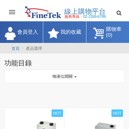
線上購物平
Toggle
navigation
服務專線：
02-2269-67
購物車
會員登入
我的收藏
(0)
首頁
產品選擇
功能目錄
物液位開關
HOT
HOT