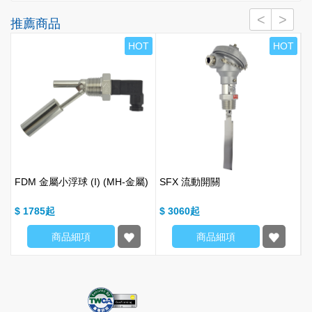
推薦商品
W
HOT
HOT
FDM 金屬小浮球 (I) (MH-金屬)
SFX 流動開關
$ 1785
$ 3060
$
商品細項
商品細項