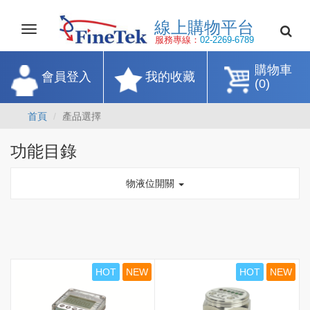
線上購物平
Toggle
navigation
服務專線：
02-2269-67
購物車
會員登入
我的收藏
(0)
首頁
產品選擇
功能目錄
物液位開關
HOT
NEW
HOT
NEW