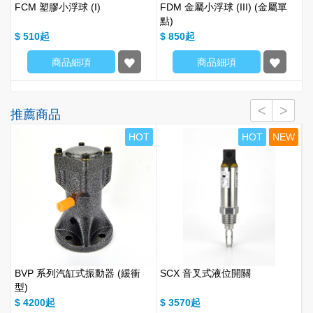
FCM 塑膠小浮球 (I)
FDM 金屬小浮球 (III) (金屬單
點)
$ 510
$ 850
商品細項
商品細項
推薦商品
W
HOT
HOT
NEW
BVP 系列汽缸式振動器 (緩衝
SCX 音叉式液位開關
A
型)
$ 4200
$ 3570
$