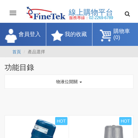
線上購物平
Toggle
navigation
服務專線：
02-2269-67
購物車
會員登入
我的收藏
(0)
首頁
產品選擇
功能目錄
物液位開關
HOT
HOT