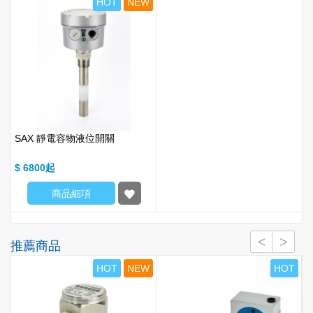
HOT
NEW
SAX 靜電容物液位開關
$ 6800
商品細項
推薦商品
T
HOT
NEW
HOT