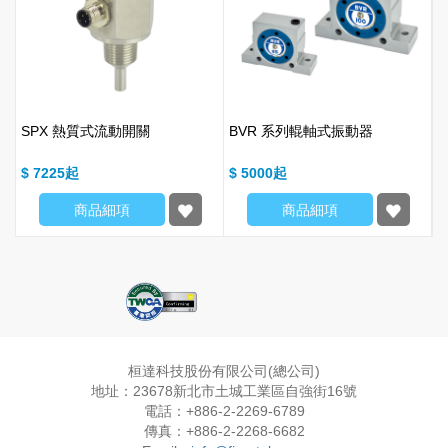
SPX 熱質式流動開關
BVR 系列輥軸式振動器
$ 7225
$ 5000
$
商品細項
商品細項
桓達科技股份有限公司(總公司)
地址：23678新北市土城工業區自強街16號
電話：+886-2-2269-6789
傳真：+886-2-2268-6682