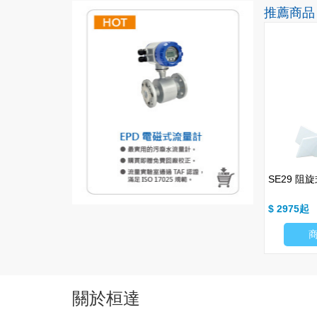
推薦商品
HOT
NEW
HOT
NEW
光棒電表
SRT 跑偏開關
SE29 阻
$ 4930
$ 2975
商品細項
商品細項
關於桓達