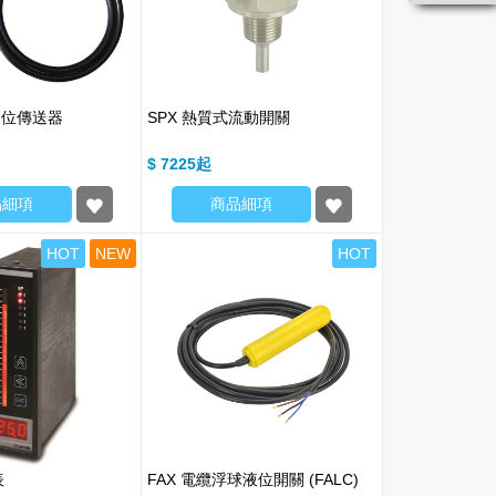
液位傳送器
SPX 熱質式流動開關
$ 7225
品細項
商品細項
HOT
NEW
HOT
表
FAX 電纜浮球液位開關 (FALC)