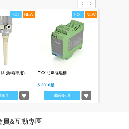
HOT
NEW
HOT
NEW
開關 (麵粉專用)
TXX 防爆隔離柵
FDM 金屬小浮球 
球開關)
$ 3910
$ 3995
細項
商品細項
商品細
會員&互動專區