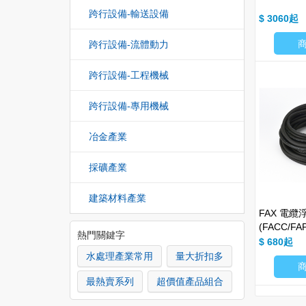
跨行設備-輸送設備
$ 3060
跨行設備-流體動力
跨行設備-工程機械
跨行設備-專用機械
冶金產業
採礦產業
建築材料產業
FAX 電
(FACC/FA
熱門關鍵字
$ 680
水處理產業常用
量大折扣多
最熱賣系列
超價值產品組合