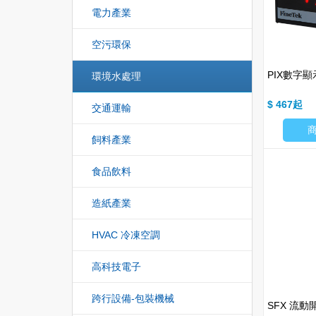
電力產業
空污環保
PIX數字
環境水處理
$ 467
交通運輸
飼料產業
食品飲料
造紙產業
HVAC 冷凍空調
高科技電子
跨行設備-包裝機械
SFX 流動