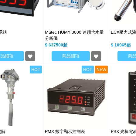
顯示錶
Mütec HUMY 3000 連續含水量
ECX壓力式
分析儀
$ 637500
$ 10965
商品細項
商品細項
商
HOT
HOT
NEW
開關
PMX 數字顯示控制表
PBX 光棒電