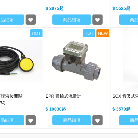
$ 2975
$ 5525
商品細項
商品細項
商
HOT
HOT
NEW
纜浮球液位開關
EPR 蹼輪式流量計
SCX 音叉式
PC)
$ 10030
$ 3570
商品細項
商品細項
商