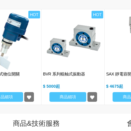
HOT
HOT
旋式物位開關
BVR 系列輥軸式振動器
SAX 靜電容
$ 5000
$ 4675
商品細項
商品細項
商品
商品&技術服務