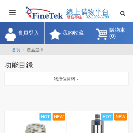
線上購物平
Toggle
navigation
服務專線：
02-2269-67
購物車
會員登入
我的收藏
(0)
首頁
產品選擇
功能目錄
物液位開關
HOT
NEW
HOT
NEW