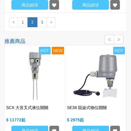
商品細項
商品細項
1
2
3
推薦商品
W
HOT
NEW
HOT
SCX 大音叉式液位開關
SE38 阻旋式物位開關
$ 11772
$ 2975
$
商品細項
商品細項