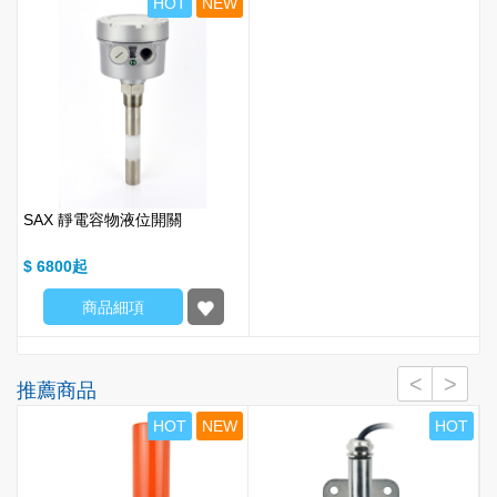
HOT
NEW
SAX 靜電容物液位開關
$ 6800
商品細項
推薦商品
T
HOT
NEW
HOT