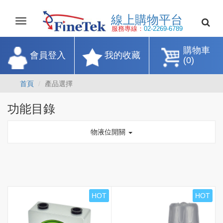
線上購物平
Toggle
navigation
服務專線：
02-2269-67
購物車
會員登入
我的收藏
(0)
首頁
產品選擇
功能目錄
物液位開關
HOT
HOT