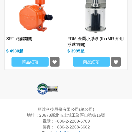
SRT 跑偏開關
FDM 金屬小浮球 (II) (MR-船用
浮球開關)
$ 4930
$ 3995
$
商品細項
商品細項
桓達科技股份有限公司(總公司)
地址：23678新北市土城工業區自強街16號
電話：+886-2-2269-6789
傳真：+886-2-2268-6682