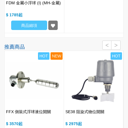
FDM 金屬小浮球 (I) (MH-金屬)
$ 1785
商品細項
推薦商品
T
HOT
NEW
HOT
FFX 側裝式浮球液位開關
SE38 阻旋式物位開關
$ 3570
$ 2975
$