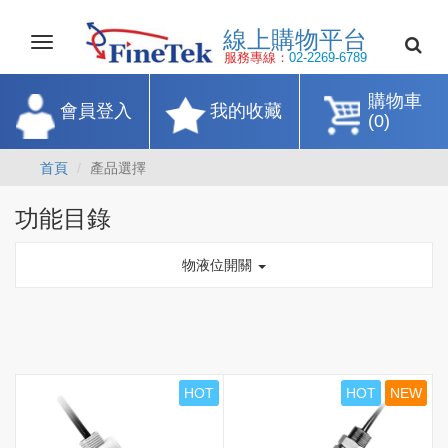
線上購物平
Toggle
navigation
服務專線：
02-2269-67
購物車
會員登入
我的收藏
(0)
首頁
產品選擇
功能目錄
物液位開關
HOT
HOT
NEW