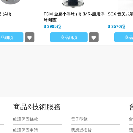
 (AH)
FDM 金屬小浮球 (II) (MR-船用浮
SCX 音叉式
球開關)
$ 3995
$ 3570
商品細項
商品細項
商品
商品&技術服務
維護保固條款
電子型錄
會
維護保固申請
我想退換貨
隱