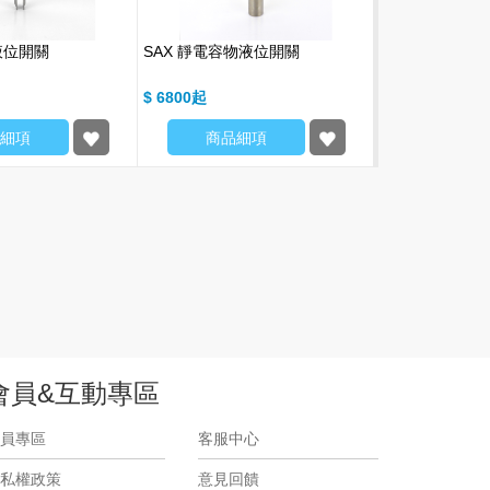
液位開關
SAX 靜電容物液位開關
SRT 跑偏開關
$ 6800
$ 4930
細項
商品細項
商品細
會員&互動專區
員專區
客服中心
私權政策
意見回饋