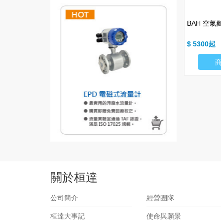
屬小浮球 (I) (MH-金屬)
FCM 塑膠小浮球 (I)
BAH 空氣鎚
$ 510
$ 5300
商品細項
商品細項
關於桓達
公司簡介
經營團隊
桓達大事記
使命與願景