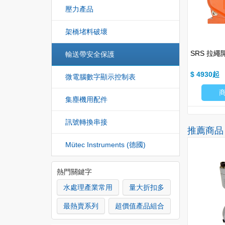
壓力產品
架橋堵料破壞
SRS 拉繩
輸送帶安全保護
$ 4930
微電腦數字顯示控制表
集塵機用配件
訊號轉換串接
推薦商品
Mütec Instruments (德國)
HOT
HOT
熱門關鍵字
水處理產業常用
量大折扣多
最熱賣系列
超價值產品組合