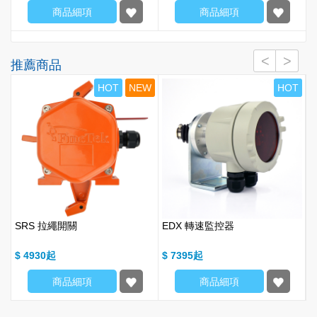
商品細項
商品細項
推薦商品
W
HOT
NEW
HOT
SRS 拉繩開關
EDX 轉速監控器
$ 4930
$ 7395
$
商品細項
商品細項