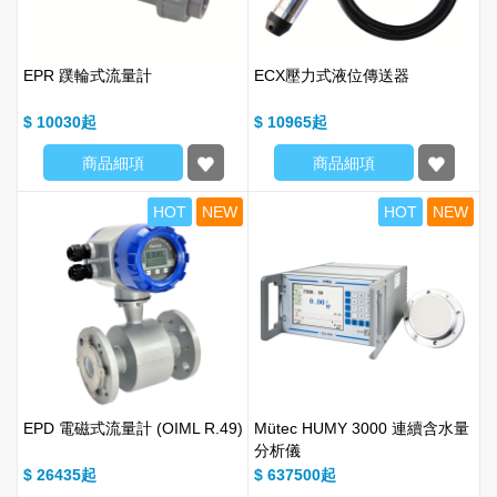
EPR 蹼輪式流量計
ECX壓力式液位傳送器
$ 10030
$ 10965
商品細項
商品細項
HOT
NEW
HOT
NEW
EPD 電磁式流量計 (OIML R.49)
Mütec HUMY 3000 連續含水量
分析儀
$ 26435
$ 637500