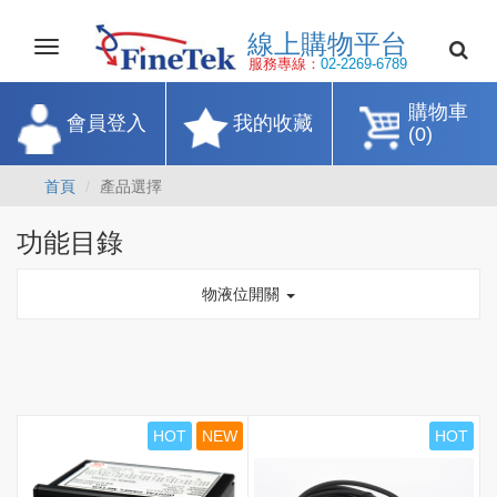
線上購物平
Toggle
navigation
服務專線：
02-2269-67
購物車
會員登入
我的收藏
(0)
首頁
產品選擇
功能目錄
物液位開關
HOT
NEW
HOT