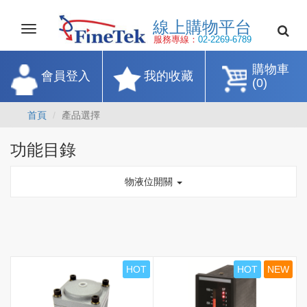
線上購物平
Toggle
navigation
服務專線：
02-2269-67
購物車
會員登入
我的收藏
(0)
首頁
產品選擇
功能目錄
物液位開關
HOT
HOT
NEW