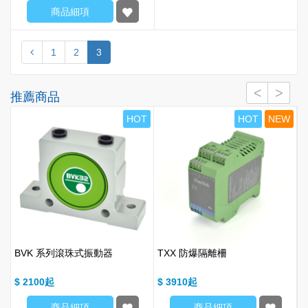
商品細項
1
2
3
推薦商品
W
HOT
HOT
NEW
BVK 系列滾珠式振動器
TXX 防爆隔離柵
型
$ 2100
$ 3910
$
商品細項
商品細項