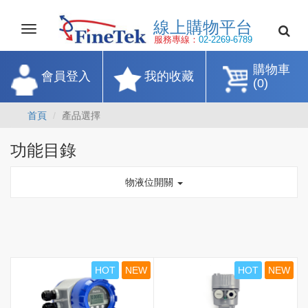
線上購物平
Toggle
navigation
服務專線：
02-2269-67
購物車
會員登入
我的收藏
(0)
首頁
產品選擇
功能目錄
物液位開關
HOT
NEW
HOT
NEW