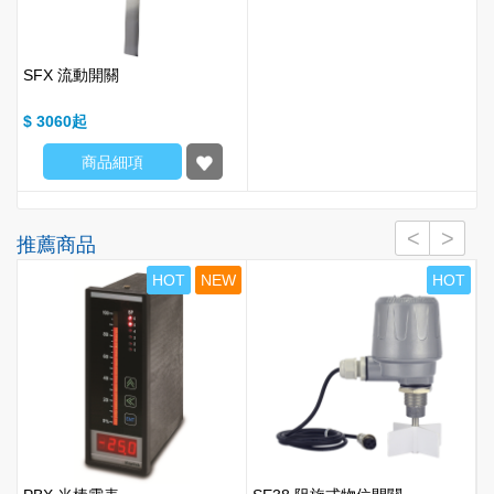
SFX 流動開關
$ 3060
商品細項
推薦商品
T
HOT
NEW
HOT