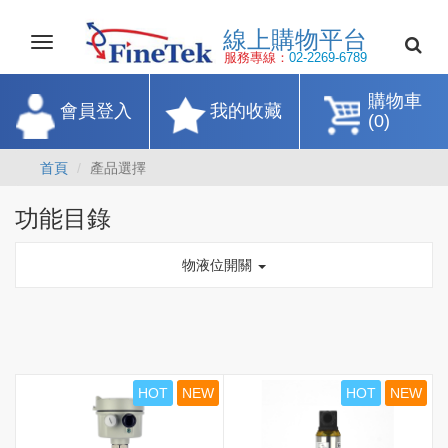
線上購物平
Toggle
navigation
服務專線：
02-2269-67
購物車
會員登入
我的收藏
(0)
首頁
產品選擇
功能目錄
物液位開關
HOT
NEW
HOT
NEW