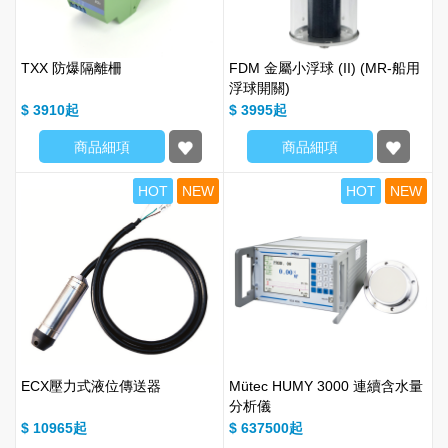
TXX 防爆隔離柵
FDM 金屬小浮球 (II) (MR-船用
浮球開關)
$ 3910
$ 3995
商品細項
商品細項
HOT
NEW
HOT
NEW
ECX壓力式液位傳送器
Mütec HUMY 3000 連續含水量
分析儀
$ 10965
$ 637500