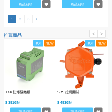
商品細項
商品細項
1
2
3
推薦商品
T
HOT
NEW
HOT
NEW
TXX 防爆隔離柵
SRS 拉繩開關
F
點
$ 3910
$ 4930
$
商品細項
商品細項