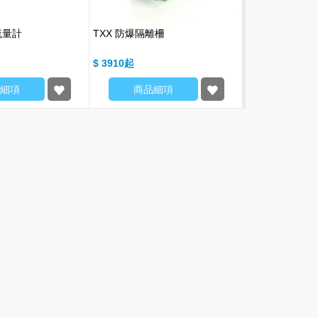
流量計
TXX 防爆隔離柵
BVK 系列滾珠
$ 3910
$ 2100
細項
商品細項
商品細