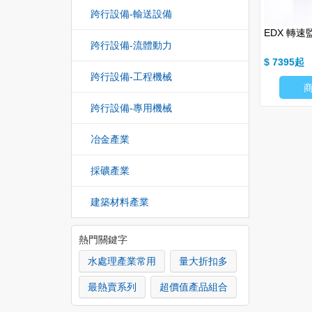
跨行設備-輸送設備
 阻旋式物位開關
SCX 大音叉式液位開關
EDX 轉速
跨行設備-流體動力
$ 11772
$ 7395
跨行設備-工程機械
商品細項
商品細項
跨行設備-專用機械
冶金產業
採礦產業
建築材料產業
熱門關鍵字
水處理產業常用
量大折扣多
最熱賣系列
超價值產品組合