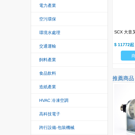
電力產業
空污環保
SCX 大
環境水處理
$ 11772
交通運輸
飼料產業
食品飲料
推薦商品
造紙產業
HOT
HOT
NEW
HVAC 冷凍空調
高科技電子
跨行設備-包裝機械