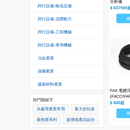
分析儀
跨行設備-輸送設備
$ 637500
跨行設備-流體動力
跨行設備-工程機械
跨行設備-專用機械
冶金產業
採礦產業
建築材料產業
FAX 電
(FACC/FA
熱門關鍵字
$ 680
水處理產業常用
量大折扣多
最熱賣系列
超價值產品組合