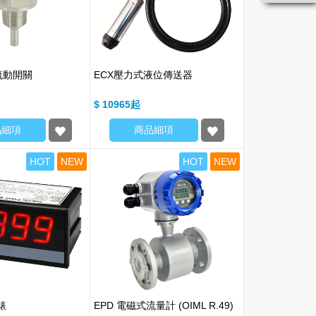
流動開關
ECX壓力式液位傳送器
$ 10965
品細項
商品細項
HOT
NEW
HOT
NEW
錶
EPD 電磁式流量計 (OIML R.49)