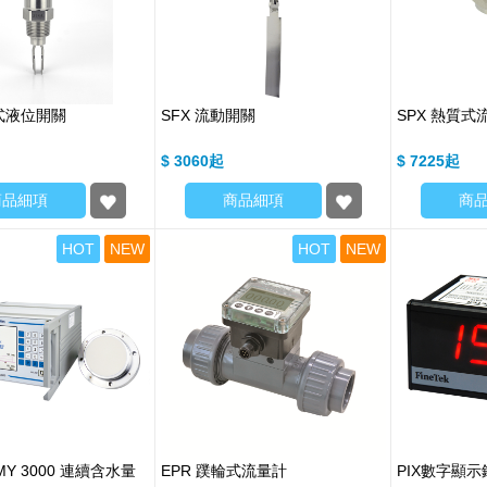
叉式液位開關
SFX 流動開關
SPX 熱質式
$ 3060
$ 7225
商品細項
商品細項
商
HOT
NEW
HOT
NEW
UMY 3000 連續含水量
EPR 蹼輪式流量計
PIX數字顯示