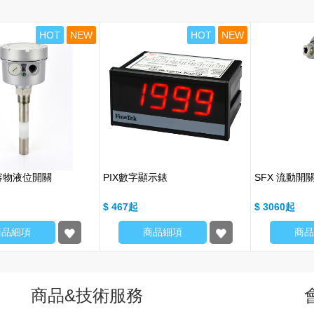
HOT
NEW
HOT
NEW
電容物液位開關
PIX數字顯示錶
SFX 流動開
$ 467
$ 3060
商品細項
商品細項
商品
商品&技術服務