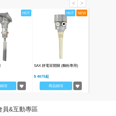
HOT
HOT
NEW
關
SAX 靜電容開關 (麵粉專用)
BAH 空氣鎚 (AH
$ 4675
$ 5300
細項
商品細項
商品細
會員&互動專區