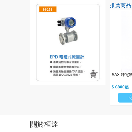
推薦商品
HOT
HOT
膠小浮球 (I)
FDM 金屬小浮球 (II) (MR-船用浮
SAX 靜
球開關)
$ 3995
$ 6800
商品細項
商品細項
關於桓達