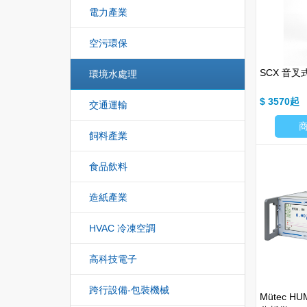
電力產業
空污環保
SCX 音
環境水處理
$ 3570
交通運輸
飼料產業
食品飲料
造紙產業
HVAC 冷凍空調
高科技電子
跨行設備-包裝機械
Mütec H