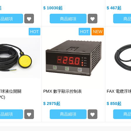
$ 10030
$ 467
商品細項
商品細項
商
HOT
HOT
NEW
纜浮球液位開關
PMX 數字顯示控制表
FAX 電纜浮球
PC)
$ 2975
$ 850
商品細項
商品細項
商