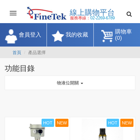
線上購物平
Toggle
navigation
服務專線：
02-2269-67
購物車
會員登入
我的收藏
(0)
首頁
產品選擇
功能目錄
物液位開關
HOT
NEW
HOT
NEW