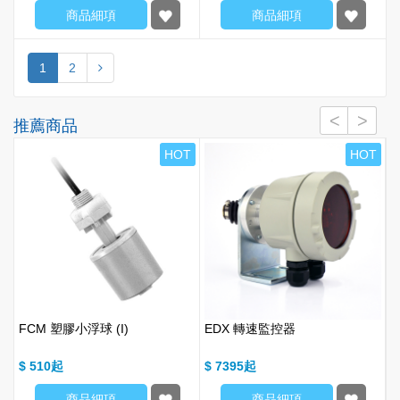
商品細項
商品細項
1
2
推薦商品
T
HOT
HOT
用
FCM 塑膠小浮球 (I)
EDX 轉速監控器
$ 510
$ 7395
$
商品細項
商品細項