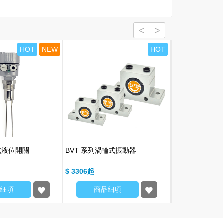
HOT
NEW
HOT
式液位開關
BVT 系列渦輪式振動器
TXX 防爆隔離
$ 3306
$ 3910
細項
商品細項
商品細