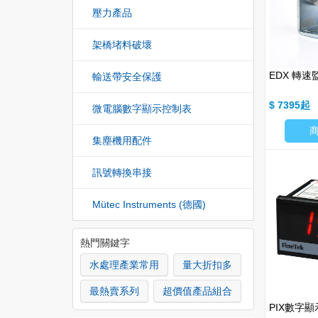
壓力產品
架橋堵料破壞
EDX 轉速
輸送帶安全保護
$ 7395
微電腦數字顯示控制表
集塵機用配件
訊號轉換串接
Mütec Instruments (德國)
熱門關鍵字
水處理產業常用
量大折扣多
最熱賣系列
超價值產品組合
PIX數字