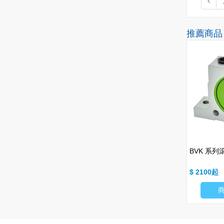
推薦商品
HOT
HOT
NEW
系列汽缸式振動器 (衝擊型)
PIX數字顯示錶
BVK 系
$ 467
$ 2100
商品細項
商品細項