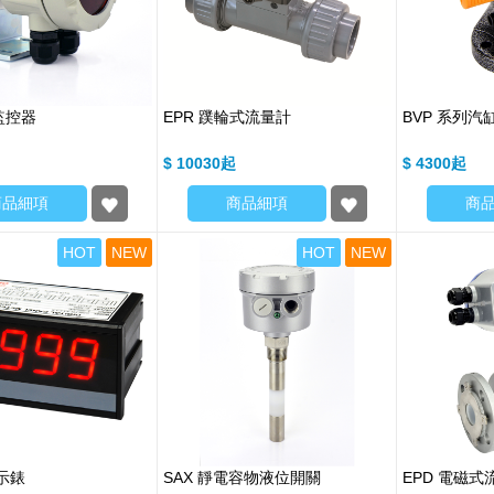
監控器
EPR 蹼輪式流量計
BVP 系列汽
$ 10030
$ 4300
商品細項
商品細項
商
HOT
NEW
HOT
NEW
顯示錶
SAX 靜電容物液位開關
EPD 電磁式流量