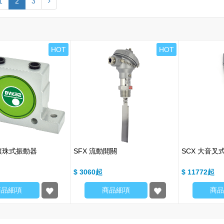
1
2
3
HOT
HOT
列滾珠式振動器
SFX 流動開關
SCX 大音叉
$ 3060
$ 11772
商品細項
商品細項
商品