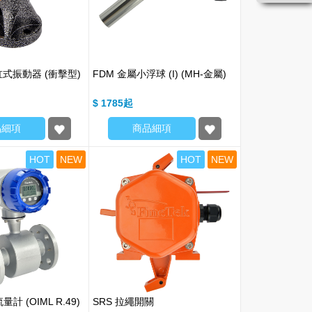
缸式振動器 (衝擊型)
FDM 金屬小浮球 (I) (MH-金屬)
$ 1785
品細項
商品細項
HOT
NEW
HOT
NEW
計 (OIML R.49)
SRS 拉繩開關