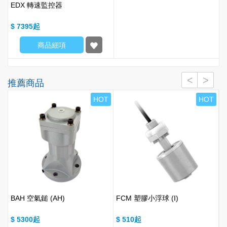
EDX 轉速監控器
$ 7395
商品細項
推薦商品
T
HOT
HOT
BAH 空氣鎚 (AH)
FCM 塑膠小浮球 (I)
E
$ 5300
$ 510
$