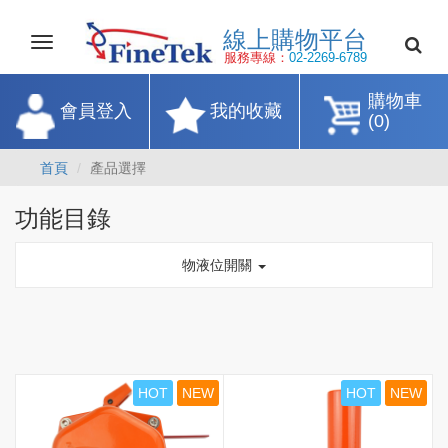
線上購物平
Toggle
navigation
服務專線：
02-2269-67
購物車
會員登入
我的收藏
(0)
首頁
產品選擇
功能目錄
物液位開關
HOT
NEW
HOT
NEW