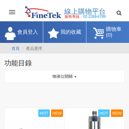
線上購物平
Toggle
navigation
服務專線：
02-2269-67
購物車
會員登入
我的收藏
(0)
首頁
產品選擇
功能目錄
物液位開關
HOT
NEW
HOT
NEW