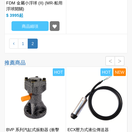
FDM 金屬小浮球 (II) (MR-船用
浮球開關)
$ 3995
商品細項
1
2
推薦商品
T
HOT
HOT
NEW
BVP 系列汽缸式振動器 (衝擊
ECX壓力式液位傳送器
A