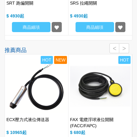
SRT 跑偏開關
SRS 拉繩開關
$ 4930
$ 4930
商品細項
商品細項
推薦商品
T
HOT
NEW
HOT
)
ECX壓力式液位傳送器
FAX 電纜浮球液位開關
B
(FACC/FAPC)
$ 10965
$ 680
$