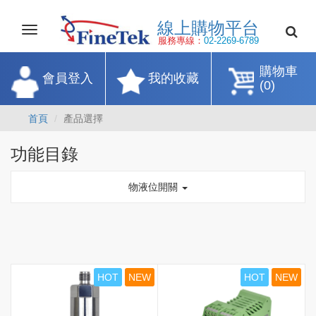
線上購物平
Toggle
navigation
服務專線：
02-2269-67
購物車
會員登入
我的收藏
(0)
首頁
產品選擇
功能目錄
物液位開關
HOT
NEW
HOT
NEW