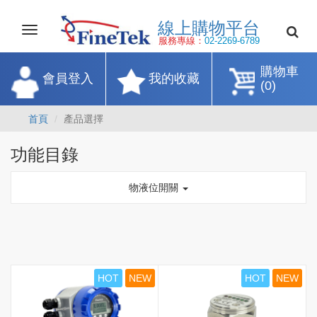
線上購物平
Toggle
navigation
服務專線：
02-2269-67
購物車
會員登入
我的收藏
(0)
首頁
產品選擇
功能目錄
物液位開關
HOT
NEW
HOT
NEW