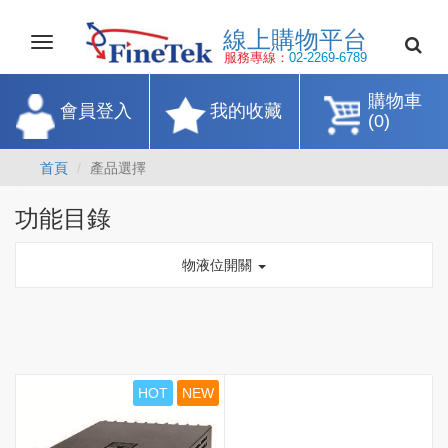
線上購物平
Toggle
navigation
服務專線：
02-2269-67
購物車
會員登入
我的收藏
(0)
首頁
產品選擇
功能目錄
物液位開關
HOT
NEW