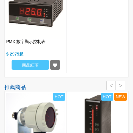
PMX 數字顯示控制表
$ 2975
商品細項
推薦商品
W
HOT
HOT
NEW